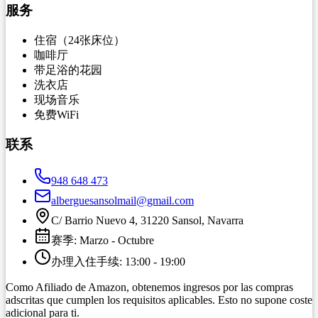
服务
住宿（24张床位）
咖啡厅
带足浴的花园
洗衣店
现场音乐
免费WiFi
联系
948 648 473
alberguesansolmail@gmail.com
C/ Barrio Nuevo 4, 31220 Sansol, Navarra
赛季
:
Marzo
-
Octubre
办理入住手续
:
13:00
-
19:00
Como Afiliado de Amazon, obtenemos ingresos por las compras
adscritas que cumplen los requisitos aplicables. Esto no supone coste
adicional para ti.