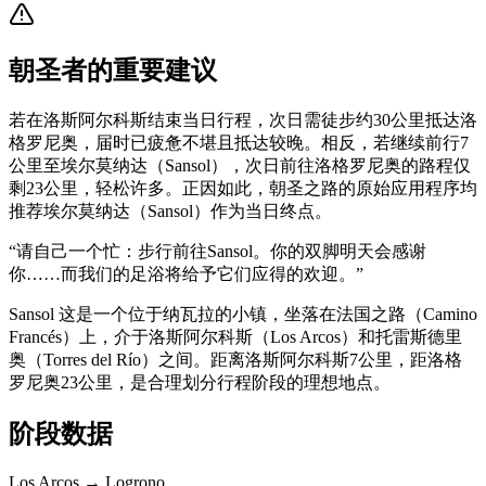
朝圣者的重要建议
若在洛斯阿尔科斯结束当日行程，次日需徒步约30公里抵达洛
格罗尼奥，届时已疲惫不堪且抵达较晚。相反，若继续前行7
公里至埃尔莫纳达（Sansol），次日前往洛格罗尼奥的路程仅
剩23公里，轻松许多。正因如此，朝圣之路的原始应用程序均
推荐埃尔莫纳达（Sansol）作为当日终点。
“
请自己一个忙：步行前往Sansol。你的双脚明天会感谢
你……而我们的足浴将给予它们应得的欢迎。
”
Sansol 这是一个位于纳瓦拉的小镇，坐落在法国之路（Camino
Francés）上，介于洛斯阿尔科斯（Los Arcos）和托雷斯德里
奥（Torres del Río）之间。距离洛斯阿尔科斯7公里，距洛格
罗尼奥23公里，是合理划分行程阶段的理想地点。
阶段数据
Los Arcos → Logrono