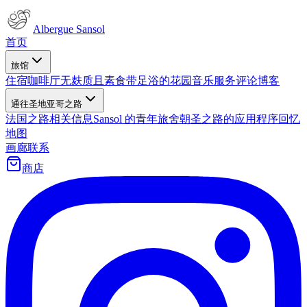
Albergue Sansol
首页
旅馆
住宿
咖啡厅
无麸质且素食
带足浴的花园
音乐
服务
评论
博客
通往圣地亚哥之路
法国之路
相关信息
Sansol 的青年旅舍
朝圣之路的应用程序
回忆
地图
画廊
联系
商店