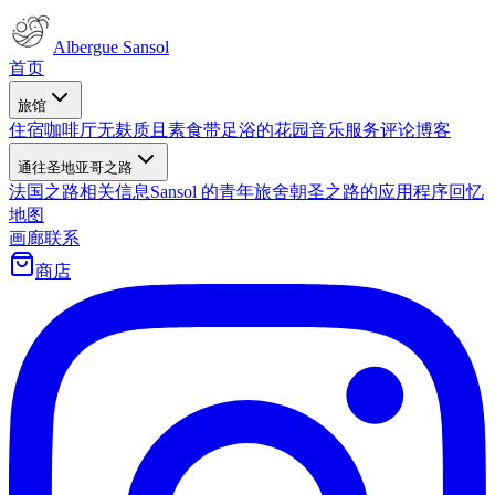
Albergue Sansol
首页
旅馆
住宿
咖啡厅
无麸质且素食
带足浴的花园
音乐
服务
评论
博客
通往圣地亚哥之路
法国之路
相关信息
Sansol 的青年旅舍
朝圣之路的应用程序
回忆
地图
画廊
联系
商店