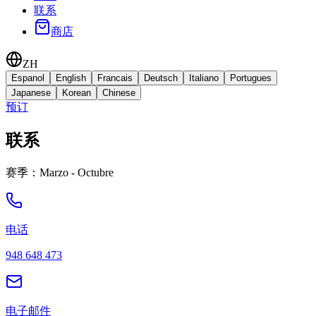
联系
商店
ZH
Espanol
English
Francais
Deutsch
Italiano
Portugues
Japanese
Korean
Chinese
预订
联系
赛季：Marzo - Octubre
电话
948 648 473
电子邮件