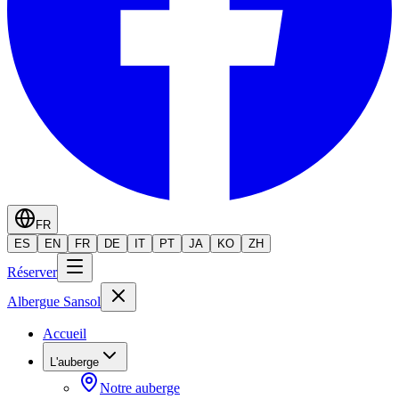
FR
ES
EN
FR
DE
IT
PT
JA
KO
ZH
Réserver
Albergue Sansol
Accueil
L'auberge
Notre auberge