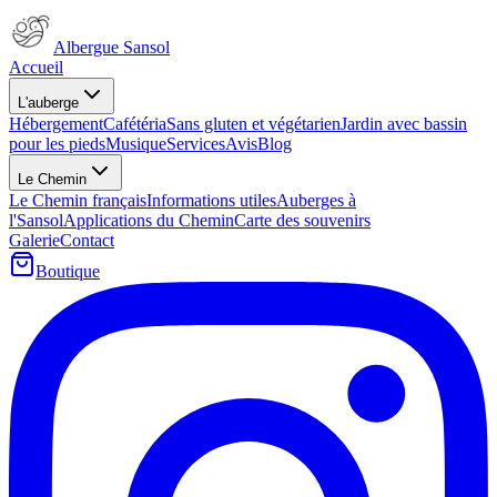
Albergue Sansol
Accueil
L'auberge
Hébergement
Cafétéria
Sans gluten et végétarien
Jardin avec bassin
pour les pieds
Musique
Services
Avis
Blog
Le Chemin
Le Chemin français
Informations utiles
Auberges à
l'Sansol
Applications du Chemin
Carte des souvenirs
Galerie
Contact
Boutique