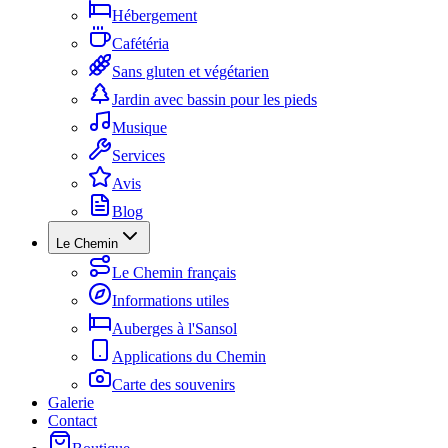
Hébergement
Cafétéria
Sans gluten et végétarien
Jardin avec bassin pour les pieds
Musique
Services
Avis
Blog
Le Chemin
Le Chemin français
Informations utiles
Auberges à l'Sansol
Applications du Chemin
Carte des souvenirs
Galerie
Contact