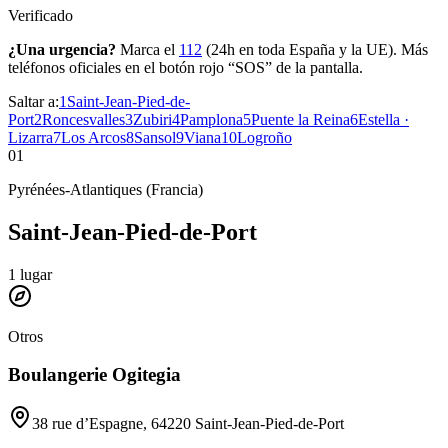
Verificado
¿Una urgencia?
Marca el
112
(24h en toda España y la UE). Más
teléfonos oficiales en el botón rojo “SOS” de la pantalla.
Saltar a:
1
Saint-Jean-Pied-de-
Port
2
Roncesvalles
3
Zubiri
4
Pamplona
5
Puente la Reina
6
Estella ·
Lizarra
7
Los Arcos
8
Sansol
9
Viana
10
Logroño
01
Pyrénées-Atlantiques (Francia)
Saint-Jean-Pied-de-Port
1
lugar
Otros
Boulangerie Ogitegia
38 rue d’Espagne, 64220 Saint-Jean-Pied-de-Port