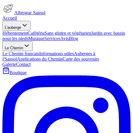
Albergue Sansol
Accueil
L'auberge
Hébergement
Cafétéria
Sans gluten et végétarien
Jardin avec bassin
pour les pieds
Musique
Services
Avis
Blog
Le Chemin
Le Chemin français
Informations utiles
Auberges à
l'Sansol
Applications du Chemin
Carte des souvenirs
Galerie
Contact
Boutique