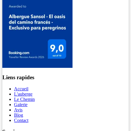
Liens rapides
Accueil
L'auberge
Le Chemin
Galerie
Avis
Blog
Contact