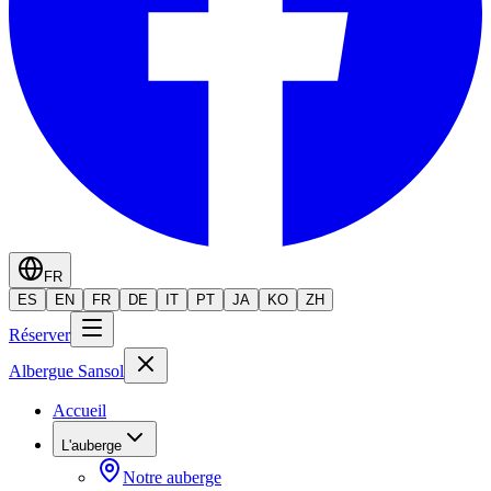
FR
ES
EN
FR
DE
IT
PT
JA
KO
ZH
Réserver
Albergue Sansol
Accueil
L'auberge
Notre auberge