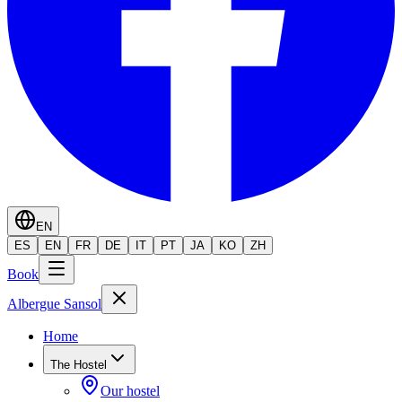
EN
ES
EN
FR
DE
IT
PT
JA
KO
ZH
Book
Albergue Sansol
Home
The Hostel
Our hostel