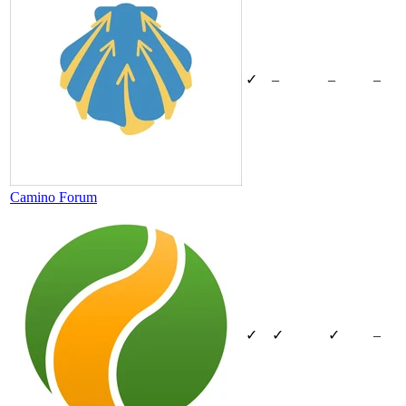
✓
–
–
–
Camino Forum
✓
✓
✓
–