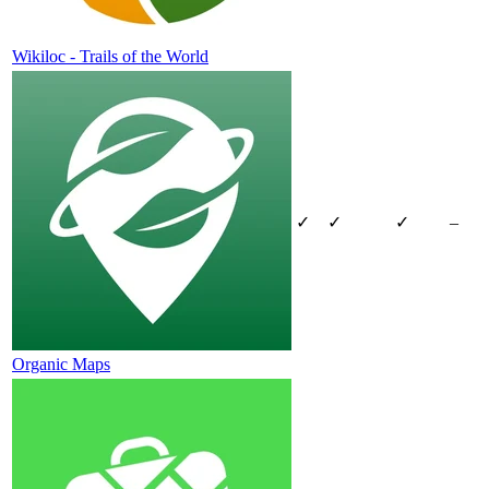
Wikiloc - Trails of the World
✓
✓
✓
–
Organic Maps