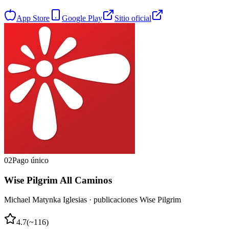
App Store
Google Play
Sitio oficial
02
Pago único
Wise Pilgrim All Caminos
Michael Matynka Iglesias · publicaciones Wise Pilgrim
4.7
(
~116
)