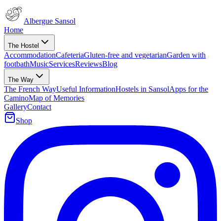
Albergue Sansol
Home
The Hostel
Accommodation
Cafeteria
Gluten-free and vegetarian
Garden with
footbath
Music
Services
Reviews
Blog
The Way
The French Way
Useful Information
Hostels in Sansol
Apps for the
Camino
Map of Memories
Gallery
Contact
Shop