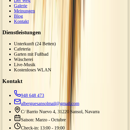
Der Weg
Galerie
Meinungen
Blog
Kontakt
Dienstleistungen
Unterkunft (24 Betten)
Cafeteria
Garten mit Fußbad
Wäscherei
Live-Musik
Kostenloses WLAN
Kontakt
948 648 473
alberguesansolmail@gmail.com
C/ Barrio Nuevo 4, 31220 Sansol, Navarra
Saison
:
Marzo
-
Octubre
Check-in
:
13:00
-
19:00