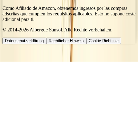
Como Afiliado de Amazon, obtenemos ingresos por las compras
adscritas que cumplen los requisitos aplicables. Esto no supone coste
adicional para ti.
© 2014-
2026
Albergue Sansol.
Alle Rechte vorbehalten
.
Datenschutzerklärung
Rechtlicher Hinweis
Cookie-Richtlinie
SOS